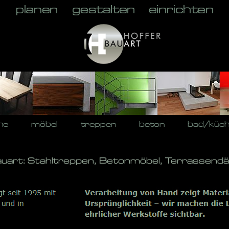
he
möbel
treppen
beton
bad/küc
auart: Stahltreppen, Betonmöbel, Terrassendä