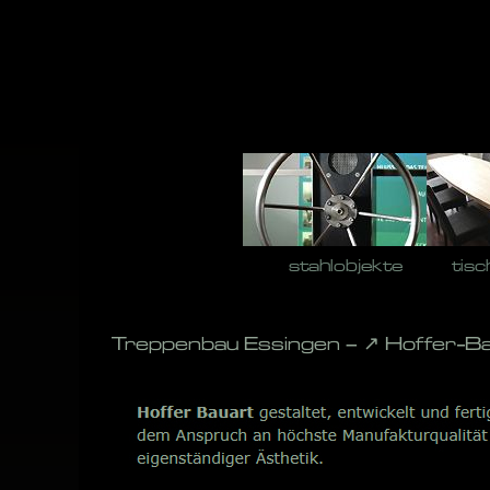
Skip
to
content
stahlobjekte
tisc
Treppenbau Essingen – ↗️ Hoffer-B