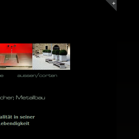
Toggle
Sliding
Bar
Area
he
aussen/corten
cher, Metallbau