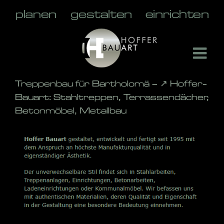
Skip
to
content
Treppenbau für Bartholomä – ↗️ Hoffer-
Bauart: Stahltreppen, Terrassendächer,
Betonmöbel, Metallbau