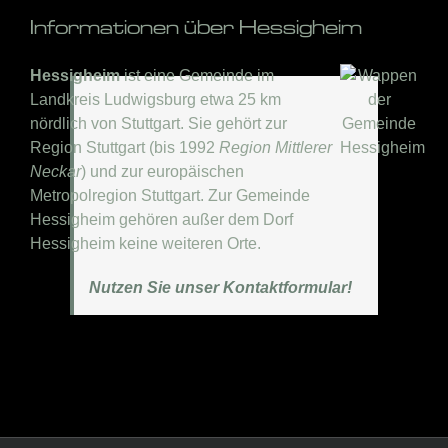
Informationen über Hessigheim
Hessigheim
ist eine Gemeinde im
Landkreis Ludwigsburg etwa 25 km
nördlich von Stuttgart. Sie gehört zur
Region Stuttgart (bis 1992
Region Mittlerer
Neckar
) und zur europäischen
Metropolregion Stuttgart. Zur Gemeinde
Hessigheim gehören außer dem Dorf
Hessigheim keine weiteren Orte.
Nutzen Sie unser Kontaktformular!