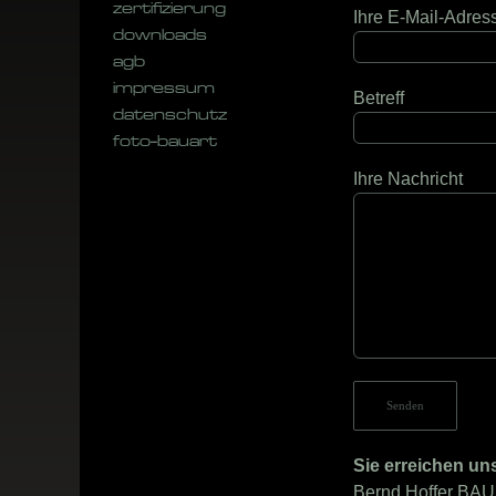
zertifizierung
Ihre E-Mail-Adress
downloads
agb
impressum
Betreff
datenschutz
foto-bauart
Ihre Nachricht
Bitte lasse dieses 
Sie erreichen un
Bernd Hoffer BA