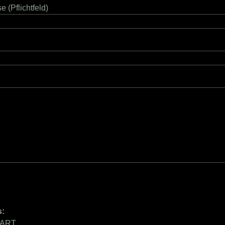
e (Pflichtfeld)
Feld leer.
s:
UART