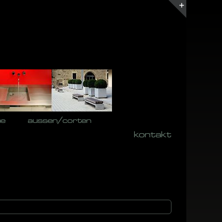
Toggle
Sliding
Bar
Area
he
aussen/corten
kontakt