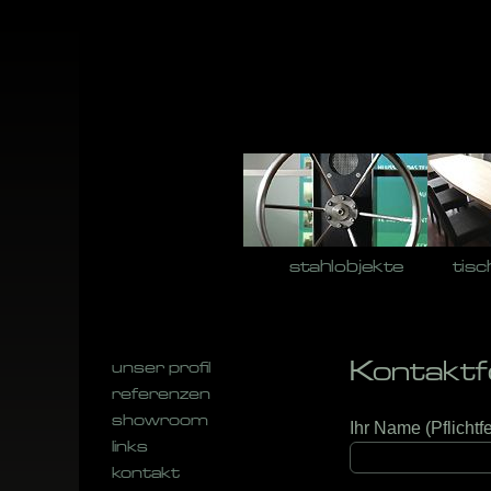
Skip
to
content
stahlobjekte
tisc
unser profil
Kontaktf
referenzen
showroom
Ihr Name (Pflichtfe
links
kontakt