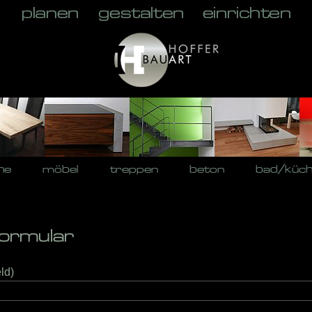
he
möbel
treppen
beton
bad/küc
ormular
ld)