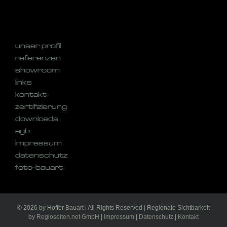
unser profil
referenzen
showroom
links
kontakt
zertifizierung
downloads
agb
impressum
datenschutz
foto-bauart
©
2026 by Hoffer Bauart | All Rights Reserved | Regionale Sichtbarkeit
by
Regioseiten.net GmbH
|
Impressum
|
Datenschutz
|
Kontakt