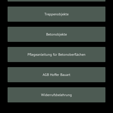
Treppenobjekte
Betonobjekte
Pflegeanleitung für Betonoberflächen
AGB Hoffer Bauart
Widerrufsbelehrung