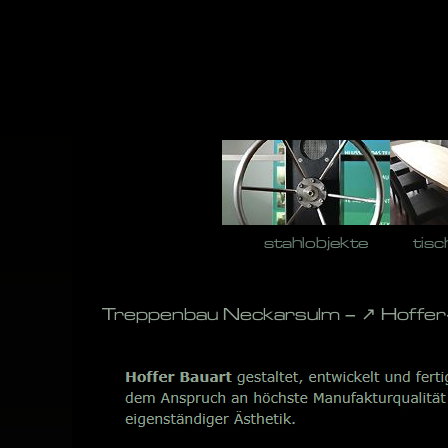
Skip
to
content
stahlobjekte
tisc
Treppenbau Neckarsulm – ↗️ Hoffer