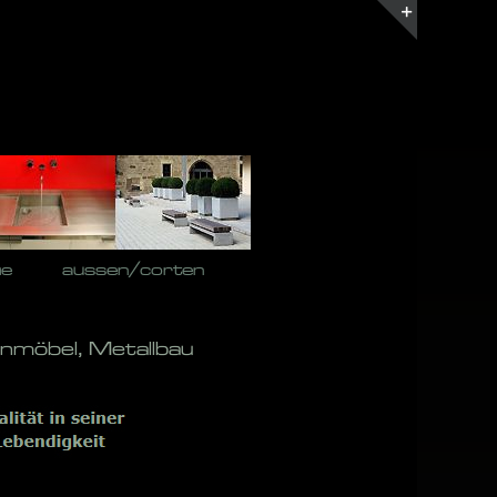
Toggle
Sliding
Bar
Area
he
aussen/corten
nmöbel, Metallbau