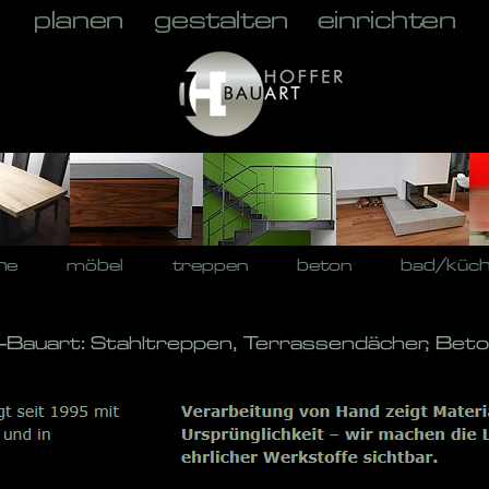
he
möbel
treppen
beton
bad/küc
-Bauart: Stahltreppen, Terrassendächer, Beto