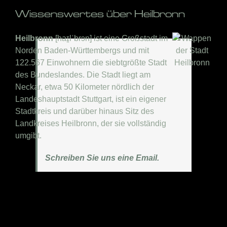
Wissenswertes über Heilbronn
Heilbronn
[haɪ̯lˈbrɔn] ist eine Großstadt im
Norden Baden-Württembergs und mit
122.567 Einwohnern die siebtgrößte Stadt
des Bundeslandes. Die Stadt liegt am
Neckar, etwa 50 Kilometer nördlich der
Landeshauptstadt Stuttgart, ist ein eigener
Stadtkreis und darüber hinaus Sitz des
Landkreises Heilbronn, der sie vollständig
umgibt.
Schreiben Sie uns eine Email.