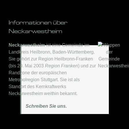
Informationen über
Neckarwestheim
Neckarwestheim
ist eine Gemeinde im
Landkreis Heilbronn, Baden-Württemberg.
Sie gehört zur Region Heilbronn-Franken
(bis 20. Mai 2003
Region Franken
) und zur
Randzone der europäischen
Metropolregion Stuttgart. Sie ist als
Standort des Kernkraftwerks
Neckarwestheim weithin bekannt.
Schreiben Sie uns.