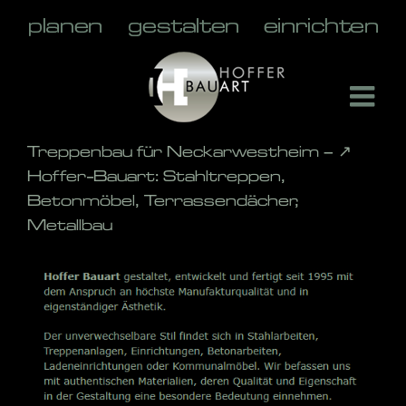
Skip
to
content
Treppenbau für Neckarwestheim – ↗️
Hoffer-Bauart: Stahltreppen,
Betonmöbel, Terrassendächer,
Metallbau