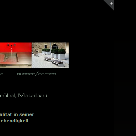
Toggle
Sliding
Bar
Area
he
aussen/corten
möbel, Metallbau