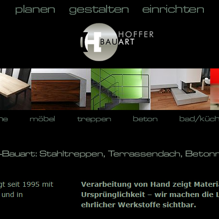
he
möbel
treppen
beton
bad/küc
r-Bauart: Stahltreppen, Terrassendach, Beton