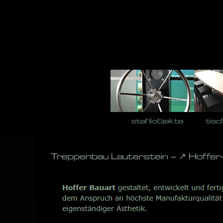
Skip
to
content
stahlobjekte
tisc
Treppenbau Lauterstein – ↗️ Hoffe