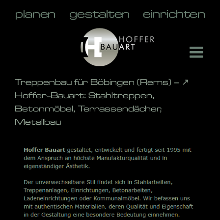
Skip
to
content
Treppenbau für Böbingen (Rems) – ↗️
Hoffer-Bauart: Stahltreppen,
Betonmöbel, Terrassendächer,
Metallbau