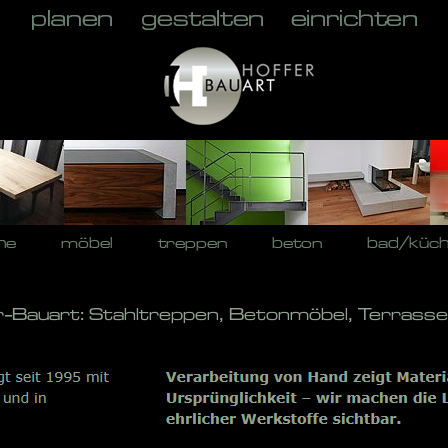
he
möbel
treppen
beton
bad/küc
r-Bauart: Stahltreppen, Betonmöbel, Terrasse