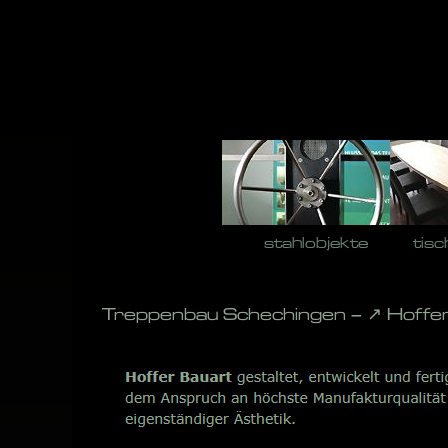
Skip
to
content
stahlobjekte
tisc
Treppenbau Schechingen – ↗️ Hoffe