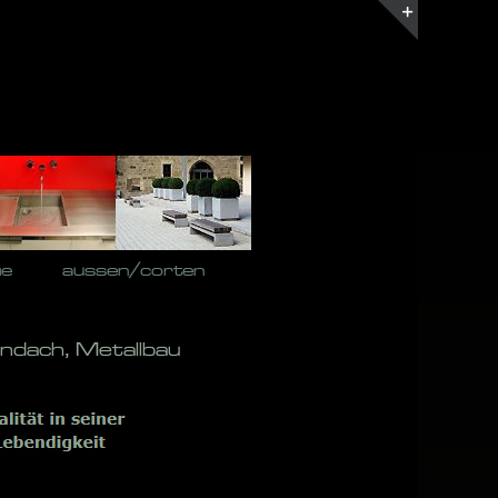
Toggle
Sliding
Bar
Area
he
aussen/corten
ndach, Metallbau