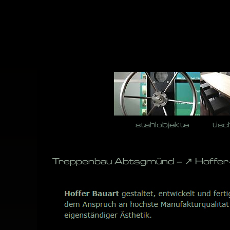
Skip
to
content
stahlobjekte
tisc
Treppenbau Abtsgmünd – ↗️ Hoffer-