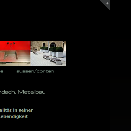
Toggle
Sliding
Bar
Area
he
aussen/corten
dach, Metallbau