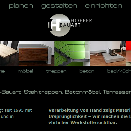
he
möbel
treppen
beton
bad/küc
Bauart: Stahltreppen, Betonmöbel, Terrassen