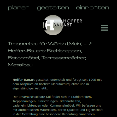
Skip
to
content
Treppenbau für Wörth (Main) – ↗️
Hoffer-Bauart: Stahltreppen,
Betonmöbel, Terrassendächer,
Metallbau