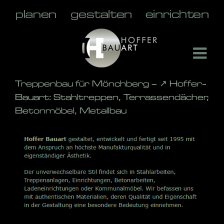
Skip
to
content
Treppenbau für Mönchberg – ↗️ Hoffer-
Bauart: Stahltreppen, Terrassendächer,
Betonmöbel, Metallbau