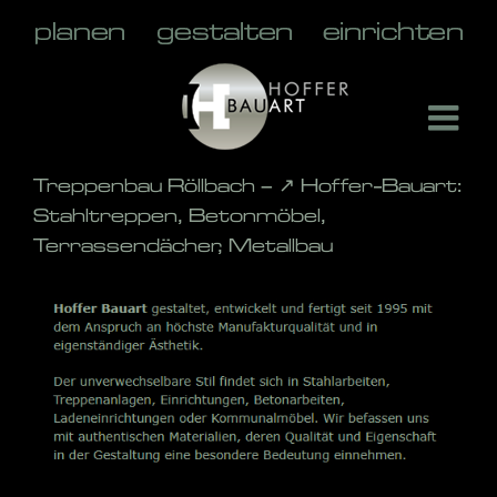
Skip
to
content
Treppenbau Röllbach – ↗️ Hoffer-Bauart:
Stahltreppen, Betonmöbel,
Terrassendächer, Metallbau