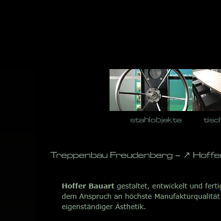
Skip
to
content
stahlobjekte
tisc
Treppenbau Freudenberg – ↗️ Hoffe