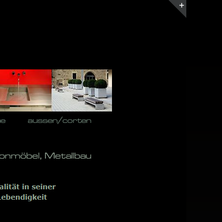
Toggle
Sliding
Bar
Area
he
aussen/corten
onmöbel, Metallbau