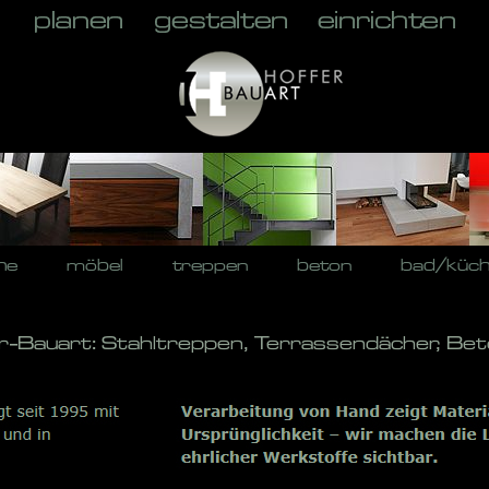
he
möbel
treppen
beton
bad/küc
r-Bauart: Stahltreppen, Terrassendächer, Bet