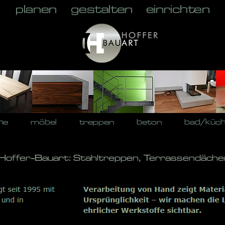
he
möbel
treppen
beton
bad/küc
 Hoffer-Bauart: Stahltreppen, Terrassendäche