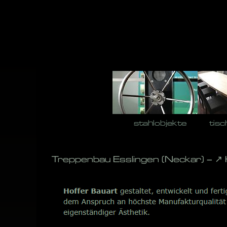
Skip
to
content
stahlobjekte
tisc
Treppenbau Esslingen (Neckar) – ↗️