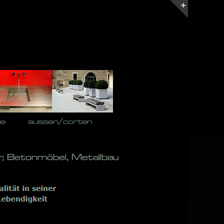
Toggle
Sliding
Bar
Area
he
aussen/corten
r, Betonmöbel, Metallbau