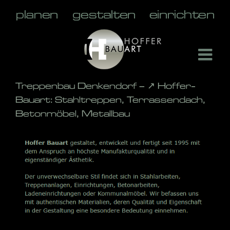
Skip
to
content
Treppenbau Denkendorf – ↗️ Hoffer-
Bauart: Stahltreppen, Terrassendach,
Betonmöbel, Metallbau