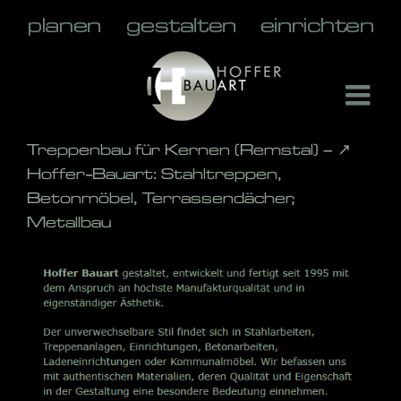
Skip
to
content
Treppenbau für Kernen (Remstal) – ↗️
Hoffer-Bauart: Stahltreppen,
Betonmöbel, Terrassendächer,
Metallbau