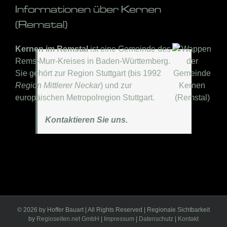
Informationen über Kernen
(Remstal)
Kernen im Remstal
ist eine Gemeinde des
Rems-Murr-Kreises in Baden-Württemberg.
Sie gehört zur Region Stuttgart (bis 1992
Region Mittlerer Neckar
) und zur
europäischen Metropolregion Stuttgart.
Kontaktieren Sie uns.
©
2026 by Hoffer Bauart | All Rights Reserved | Regionale Sichtbarkeit
by
Regioseiten.net GmbH
|
Impressum
|
Datenschutz
|
Kontakt