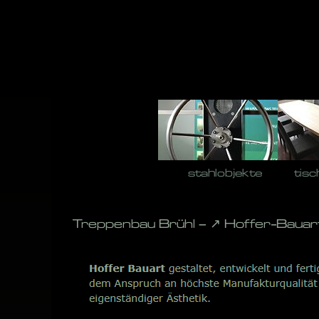
Skip
to
content
stahlobjekte
tisc
Treppenbau Brühl – ↗️ Hoffer-Bauar