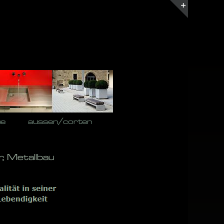
Toggle
Sliding
Bar
Area
he
aussen/corten
, Metallbau