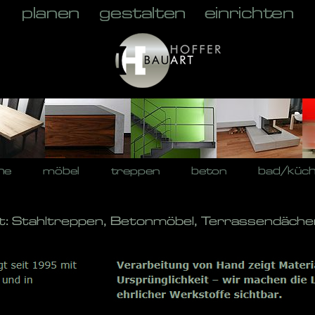
he
möbel
treppen
beton
bad/küc
t: Stahltreppen, Betonmöbel, Terrassendächer