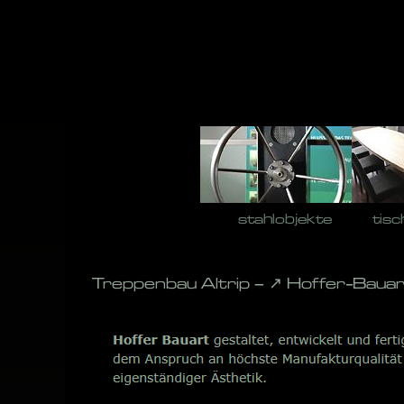
Skip
to
content
stahlobjekte
tisc
Treppenbau Altrip – ↗️ Hoffer-Baua