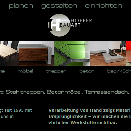
he
möbel
treppen
beton
bad/küc
rt: Stahltreppen, Betonmöbel, Terrassendach,