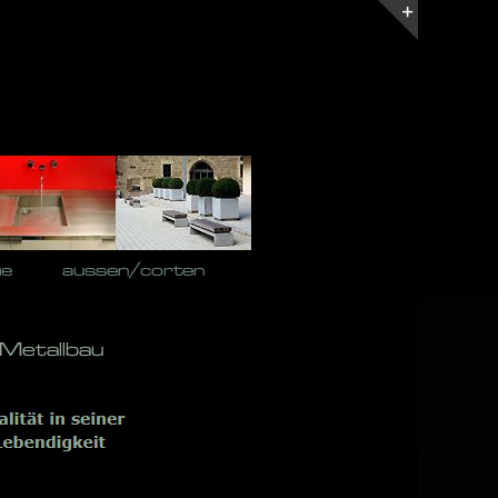
Toggle
Sliding
Bar
Area
he
aussen/corten
 Metallbau