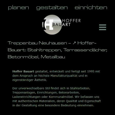
Skip
to
content
Treppenbau Neuhausen – ↗️ Hoffer-
Bauart: Stahltreppen, Terrassendächer,
Betonmöbel, Metallbau