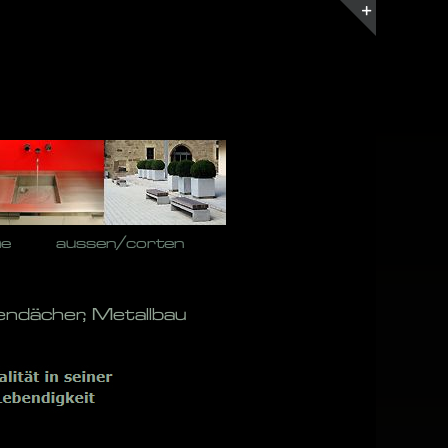
Toggle
Sliding
Bar
Area
he
aussen/corten
endächer, Metallbau