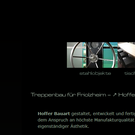
Skip
to
content
stahlobjekte
tisc
Treppenbau für Friolzheim – ↗️ Hof