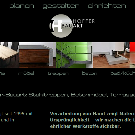
he
möbel
treppen
beton
bad/küc
fer-Bauart: Stahltreppen, Betonmöbel, Terrass