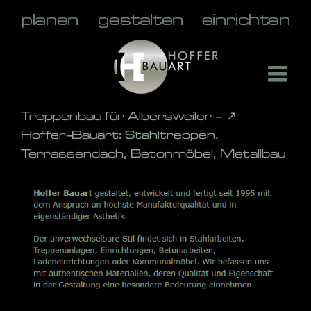
Skip
to
content
Treppenbau für Albersweiler – ↗️
Hoffer-Bauart: Stahltreppen,
Terrassendach, Betonmöbel, Metallbau