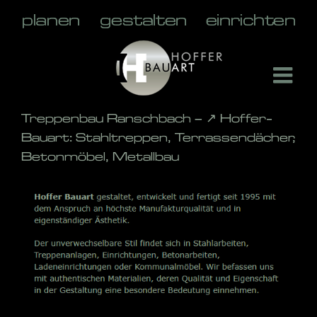
Skip
to
content
Treppenbau Ranschbach – ↗️ Hoffer-
Bauart: Stahltreppen, Terrassendächer,
Betonmöbel, Metallbau