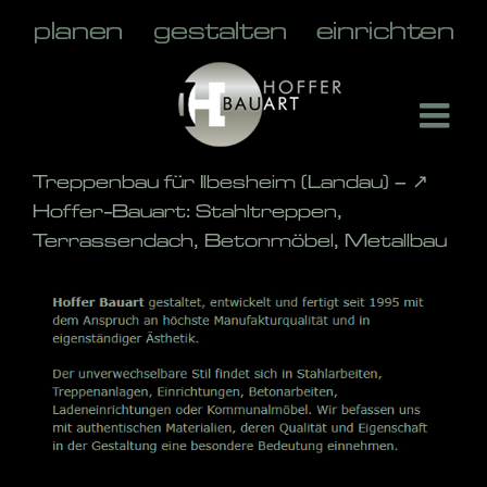
Skip
to
content
Treppenbau für Ilbesheim (Landau) – ↗️
Hoffer-Bauart: Stahltreppen,
Terrassendach, Betonmöbel, Metallbau