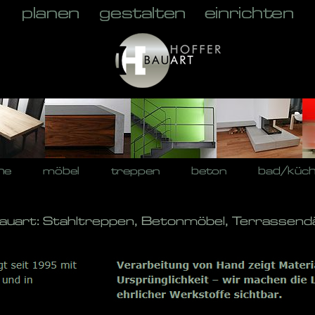
he
möbel
treppen
beton
bad/küc
Bauart: Stahltreppen, Betonmöbel, Terrassend