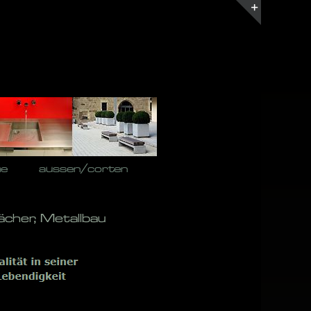
Toggle
Sliding
Bar
Area
he
aussen/corten
ächer, Metallbau