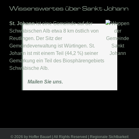
Wissenswertes über Sankt Johann
St. Johann
ist eine Gemeinde auf der
Schwäbischen Alb etwa 8 km östlich von
Reutlingen. Der Sitz der
Gemeindeverwaltung ist Würtingen. St.
Johann ist mit einem Teil (44,2 %) seiner
Gemarkung ein Teil des Biosphärengebiets
Schwäbische Alb.
Mailen Sie uns.
©
2026 by Hoffer Bauart | All Rights Reserved | Regionale Sichtbarkeit