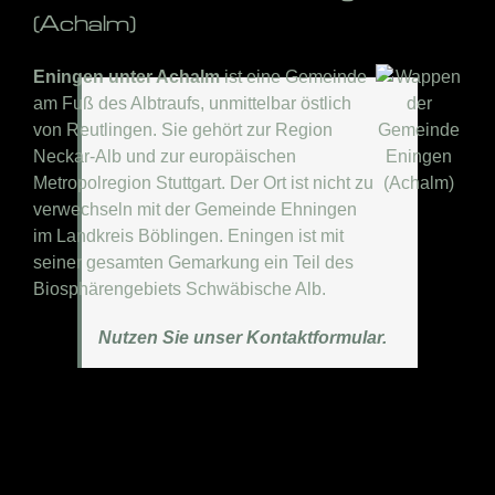
(Achalm)
Eningen unter Achalm
ist eine Gemeinde
am Fuß des Albtraufs, unmittelbar östlich
von Reutlingen. Sie gehört zur Region
Neckar-Alb und zur europäischen
Metropolregion Stuttgart. Der Ort ist nicht zu
verwechseln mit der Gemeinde Ehningen
im Landkreis Böblingen. Eningen ist mit
seiner gesamten Gemarkung ein Teil des
Biosphärengebiets Schwäbische Alb.
Nutzen Sie unser Kontaktformular.