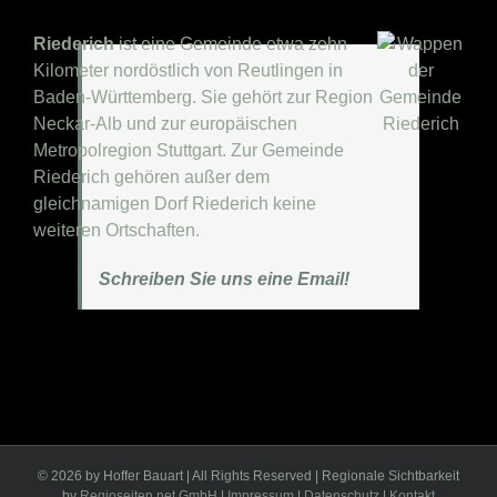
Riederich
ist eine Gemeinde etwa zehn
Kilometer nordöstlich von Reutlingen in
Baden-Württemberg. Sie gehört zur Region
Neckar-Alb und zur europäischen
Metropolregion Stuttgart. Zur Gemeinde
Riederich gehören außer dem
gleichnamigen Dorf Riederich keine
weiteren Ortschaften.
Schreiben Sie uns eine Email!
©
2026 by Hoffer Bauart | All Rights Reserved | Regionale Sichtbarkeit
by
Regioseiten.net GmbH
|
Impressum
|
Datenschutz
|
Kontakt