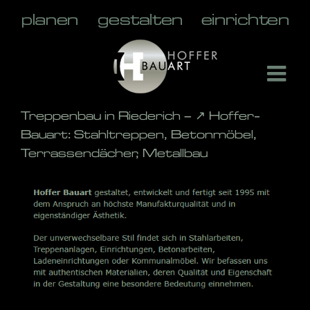
Skip
to
content
Treppenbau in Riederich – ↗️ Hoffer-
Bauart: Stahltreppen, Betonmöbel,
Terrassendächer, Metallbau