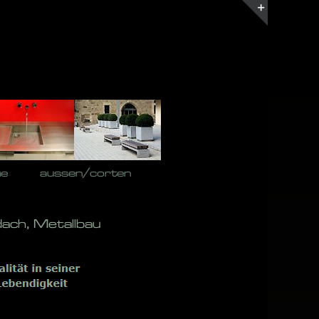
Toggle
Sliding
Bar
Area
he
aussen/corten
ach, Metallbau