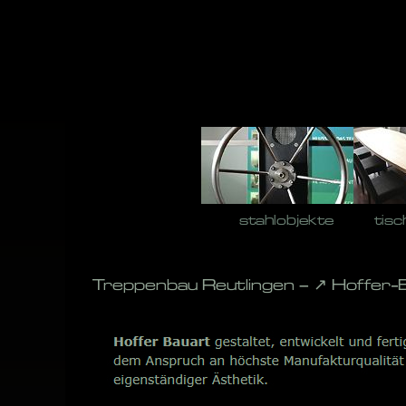
Skip
to
content
stahlobjekte
tisc
Treppenbau Reutlingen – ↗️ Hoffer-