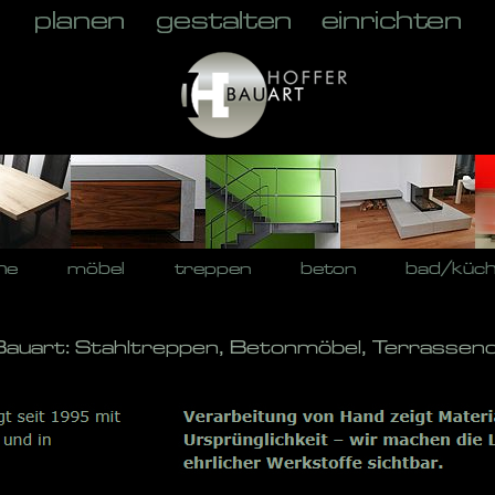
he
möbel
treppen
beton
bad/küc
Bauart: Stahltreppen, Betonmöbel, Terrassend