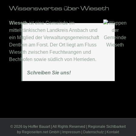
Wissenswertes über Wieseth
Wieseth
ist eine Gemeinde im
mittelfränkischen Landkreis Ansbach und
ein Mitglied der Verwaltungsgemeinschaft
Dentlein am Forst. Der Ort liegt am Fluss
Wieseth zwischen Feuchtwangen und
Bechhofen sowie südlich von Herrieden.
Schreiben Sie uns!
©
2026 by Hoffer Bauart | All Rights Reserved | Regionale Sichtbarkeit
by
Regioseiten.net GmbH
|
Impressum
|
Datenschutz
|
Kontakt