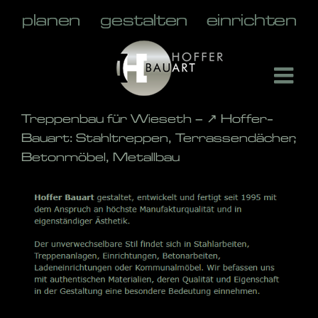
Skip
to
content
Treppenbau für Wieseth – ↗️ Hoffer-
Bauart: Stahltreppen, Terrassendächer,
Betonmöbel, Metallbau