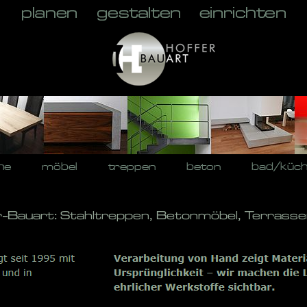
he
möbel
treppen
beton
bad/küc
-Bauart: Stahltreppen, Betonmöbel, Terrasse