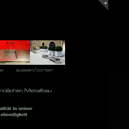
Toggle
Sliding
Bar
Area
he
aussen/corten
ndächer, Metallbau