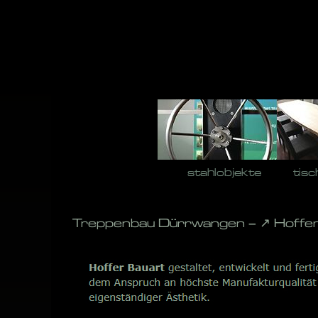
Skip
to
content
stahlobjekte
tisc
Treppenbau Dürrwangen – ↗️ Hoffer