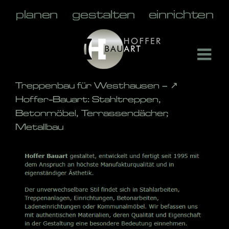
Skip
to
content
Treppenbau für Westhausen – ↗️
Hoffer-Bauart: Stahltreppen,
Betonmöbel, Terrassendächer,
Metallbau