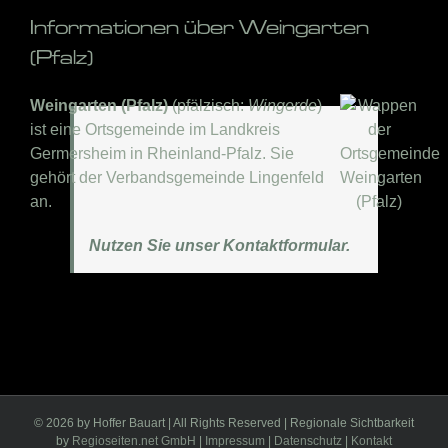
Informationen über Weingarten
(Pfalz)
Weingarten (Pfalz)
(pfälzisch:
Wingerde
)
ist eine Ortsgemeinde im Landkreis
Germersheim in Rheinland-Pfalz. Sie
gehört der Verbandsgemeinde Lingenfeld
an.
Nutzen Sie unser Kontaktformular.
©
2026 by Hoffer Bauart | All Rights Reserved | Regionale Sichtbarkeit
by
Regioseiten.net GmbH
|
Impressum
|
Datenschutz
|
Kontakt