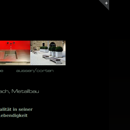
Toggle
Sliding
Bar
Area
he
aussen/corten
ach, Metallbau