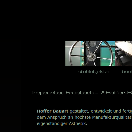
Skip
to
content
stahlobjekte
tisc
Treppenbau Freisbach – ↗️ Hoffer-