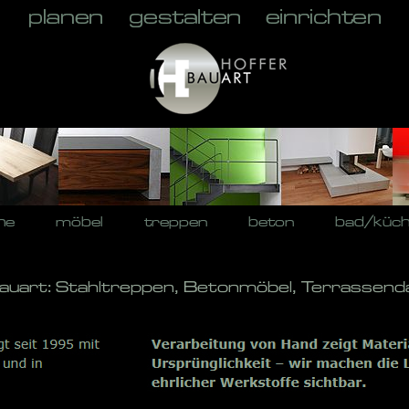
he
möbel
treppen
beton
bad/küc
Bauart: Stahltreppen, Betonmöbel, Terrassend