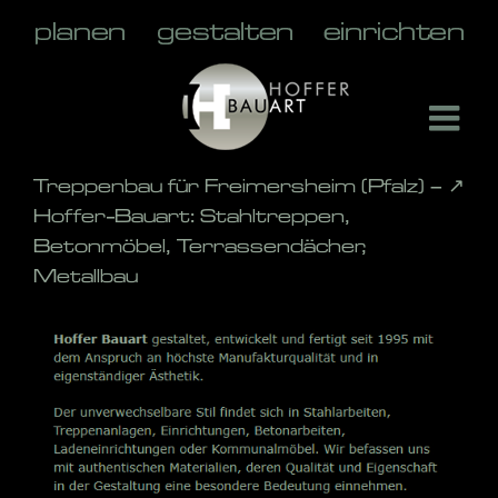
Skip
to
content
Treppenbau für Freimersheim (Pfalz) – ↗️
Hoffer-Bauart: Stahltreppen,
Betonmöbel, Terrassendächer,
Metallbau