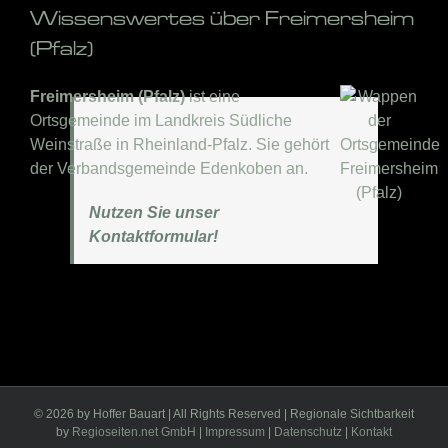
Wissenswertes über Freimersheim
(Pfalz)
Freimersheim (Pfalz)
ist eine
Ortsgemeinde im Landkreis Südliche
Weinstraße in Rheinland-Pfalz. Sie gehört
der Verbandsgemeinde Edenkoben an.
Nutzen Sie unser
Kontaktformular!
©
2026 by Hoffer Bauart | All Rights Reserved | Regionale Sichtbarkeit
by
Regioseiten.net GmbH
|
Impressum
|
Datenschutz
|
Kontakt