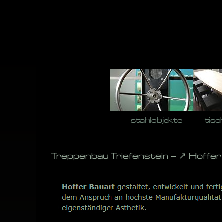
Skip
to
content
stahlobjekte
tisc
Treppenbau Triefenstein – ↗️ Hoffe