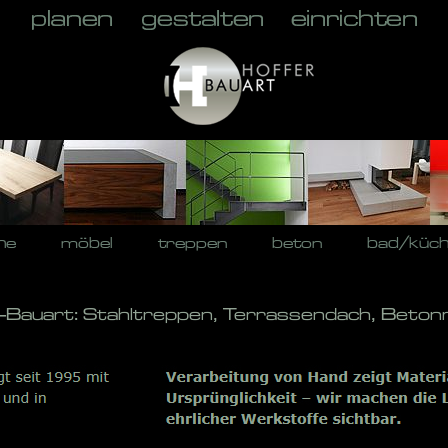
he
möbel
treppen
beton
bad/küc
r-Bauart: Stahltreppen, Terrassendach, Beton