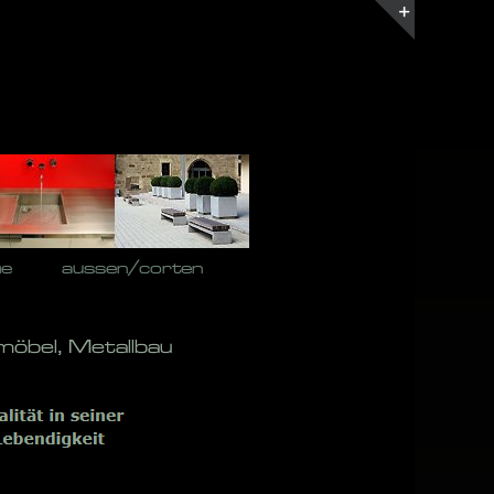
Toggle
Sliding
Bar
Area
he
aussen/corten
möbel, Metallbau