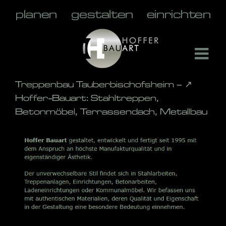
Skip
to
content
Treppenbau Tauberbischofsheim – ↗️
Hoffer-Bauart: Stahltreppen,
Betonmöbel, Terrassendach, Metallbau