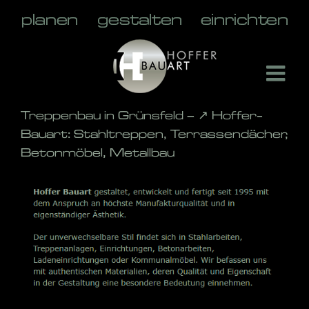
Skip
to
content
Treppenbau in Grünsfeld – ↗️ Hoffer-
Bauart: Stahltreppen, Terrassendächer,
Betonmöbel, Metallbau