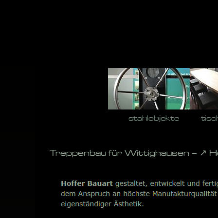
Skip
to
content
stahlobjekte
tisc
Treppenbau für Wittighausen – ↗️ H