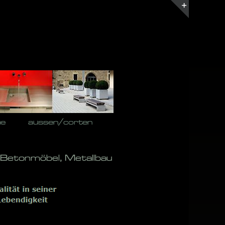
Toggle
Sliding
Bar
Area
he
aussen/corten
 Betonmöbel, Metallbau