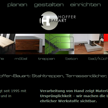
he
möbel
treppen
beton
bad/küc
offer-Bauart: Stahltreppen, Terrassendächer,