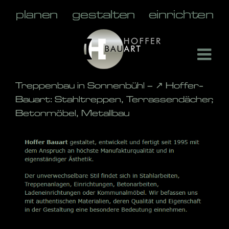
Skip
to
content
Treppenbau in Sonnenbühl – ↗️ Hoffer-
Bauart: Stahltreppen, Terrassendächer,
Betonmöbel, Metallbau