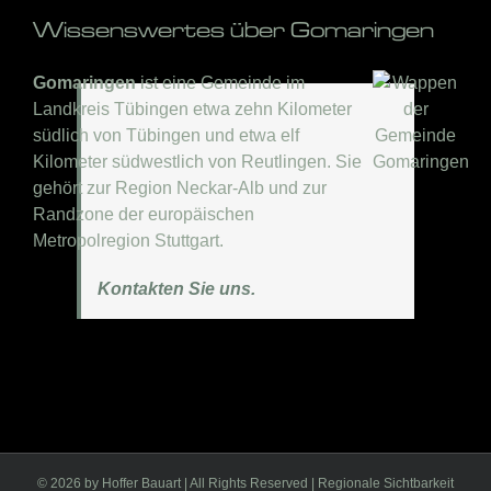
Wissenswertes über Gomaringen
Gomaringen
ist eine Gemeinde im
Landkreis Tübingen etwa zehn Kilometer
südlich von Tübingen und etwa elf
Kilometer südwestlich von Reutlingen. Sie
gehört zur Region Neckar-Alb und zur
Randzone der europäischen
Metropolregion Stuttgart.
Kontakten Sie uns.
©
2026 by Hoffer Bauart | All Rights Reserved | Regionale Sichtbarkeit