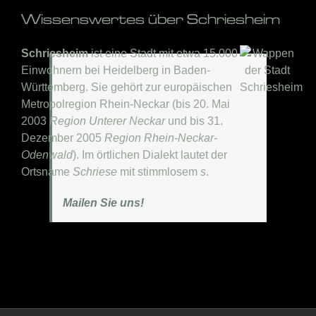
Wissenswertes über Schriesheim
Schriesheim
ist eine Stadt mit etwa 15.000
Einwohnern bei Heidelberg in Baden-
Württemberg. Sie gehört zur europäischen
Metropolregion Rhein-Neckar (bis 20. Mai
2003
Region Unterer Neckar
und bis 31.
Dezember 2005
Region Rhein-Neckar-
Odenwald
). Im örtlichen Dialekt lautet der
Ortsname
Schriese
mit stimmlosem
s
.
Mailen Sie uns!