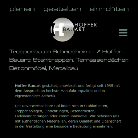
Skip
to
content
Treppenbau in Schriesheim – ↗️ Hoffer-
Bauart: Stahltreppen, Terrassendächer,
Betonmöbel, Metallbau