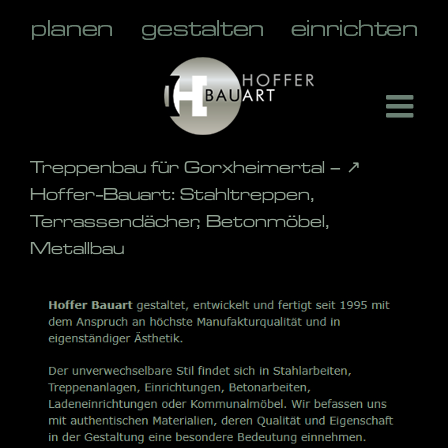
Skip
to
content
Treppenbau für Gorxheimertal – ↗️
Hoffer-Bauart: Stahltreppen,
Terrassendächer, Betonmöbel,
Metallbau