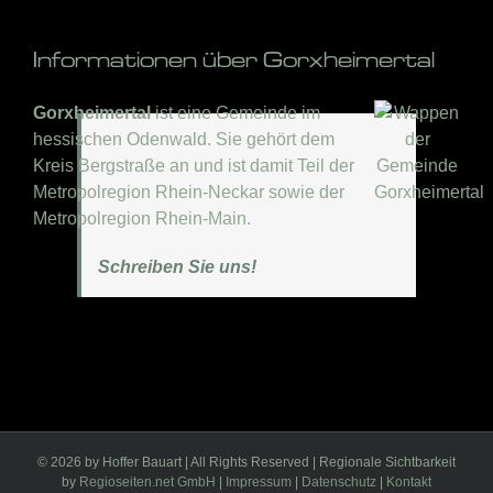
Informationen über Gorxheimertal
Gorxheimertal
ist eine Gemeinde im
hessischen Odenwald. Sie gehört dem
Kreis Bergstraße an und ist damit Teil der
Metropolregion Rhein-Neckar sowie der
Metropolregion Rhein-Main.
Schreiben Sie uns!
©
2026 by Hoffer Bauart | All Rights Reserved | Regionale Sichtbarkeit
by
Regioseiten.net GmbH
|
Impressum
|
Datenschutz
|
Kontakt