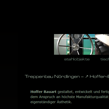
Skip
to
content
stahlobjekte
tisc
Treppenbau Nördlingen – ↗️ Hoffer