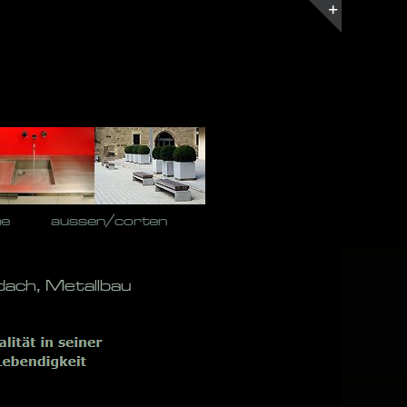
Toggle
Sliding
Bar
Area
he
aussen/corten
dach, Metallbau