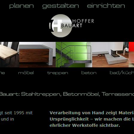
he
möbel
treppen
beton
bad/küc
-Bauart: Stahltreppen, Betonmöbel, Terrassen