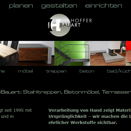
he
möbel
treppen
beton
bad/küc
-Bauart: Stahltreppen, Betonmöbel, Terrassen