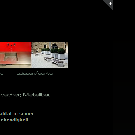
Toggle
Sliding
Bar
Area
he
aussen/corten
dächer, Metallbau