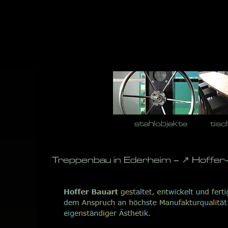
Skip
to
content
stahlobjekte
tisc
Treppenbau in Ederheim – ↗️ Hoffer