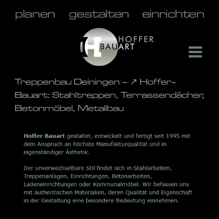
Skip
to
content
Treppenbau Deiningen – ↗️ Hoffer-
Bauart: Stahltreppen, Terrassendächer,
Betonmöbel, Metallbau