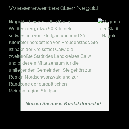
Wissenswertes über Nagold
Nagold
ist eine Stadt in Baden-
Württemberg, etwa 50 Kilometer
südwestlich von Stuttgart und rund 25
Kilometer nordöstlich von Freudenstadt. Sie
ist nach der Kreisstadt Calw die
zweitgrößte Stadt des Landkreises Calw
und bildet ein Mittelzentrum für die
umliegenden Gemeinden. Sie gehört zur
Region Nordschwarzwald und zur
Randzone der europäischen
Metropolregion Stuttgart.
Nutzen Sie unser Kontaktformular!