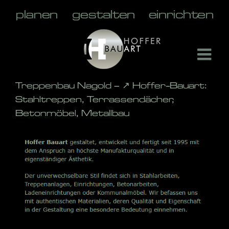
Skip
to
content
Treppenbau Nagold – ↗️ Hoffer-Bauart:
Stahltreppen, Terrassendächer,
Betonmöbel, Metallbau