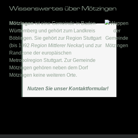
Wissenswertes über Mötzingen
Mötzingen
ist eine Gemeinde in Baden-
Württemberg und gehört zum Landkreis
Böblingen. Sie gehört zur Region Stuttgart
(bis 1992
Region Mittlerer Neckar
) und zur
Randzone der europäischen
Metropolregion Stuttgart. Zur Gemeinde
Mötzingen gehören neben dem Dorf
Mötzingen keine weiteren Orte.
Nutzen Sie unser Kontaktformular!